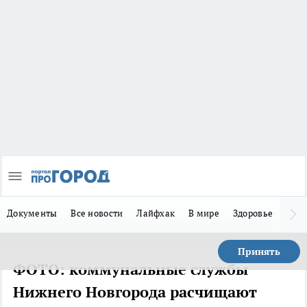
Документы
Все новости
Лайфхак
В мире
Здоровье
Зака
Принять
ФОТО: коммунальные службы
Нижнего Новгорода расчищают