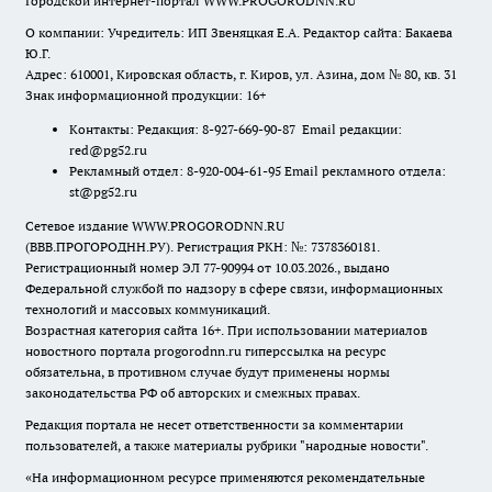
Городской интернет-портал WWW.PROGORODNN.RU
О компании: Учредитель: ИП Звеняцкая Е.А. Редактор сайта: Бакаева
Ю.Г.
Адрес: 610001, Кировская область, г. Киров, ул. Азина, дом № 80, кв. 31
Знак информационной продукции: 16+
Контакты: Редакция: 8-927-669-90-87 Email редакции:
red@pg52.ru
Рекламный отдел: 8-920-004-61-95 Email рекламного отдела:
st@pg52.ru
Сетевое издание WWW.PROGORODNN.RU
(ВВВ.ПРОГОРОДНН.РУ). Регистрация РКН: №: 7378360181.
Регистрационный номер ЭЛ 77-90994 от 10.03.2026., выдано
Федеральной службой по надзору в сфере связи, информационных
технологий и массовых коммуникаций.
Возрастная категория сайта 16+. При использовании материалов
новостного портала progorodnn.ru гиперссылка на ресурс
обязательна
,
в противном случае будут применены нормы
законодательства РФ об авторских и смежных правах.
Редакция портала не несет ответственности за комментарии
пользователей, а также материалы рубрики "народные новости".
«На информационном ресурсе применяются рекомендательные