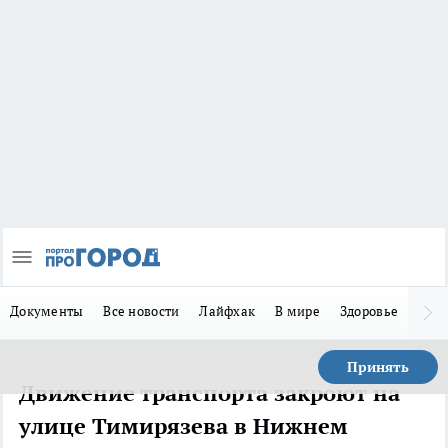
Документы
Все новости
Лайфхак
В мире
Здоровье
Зака
Принять
Движение транспорта закроют на
улице Тимирязева в Нижнем