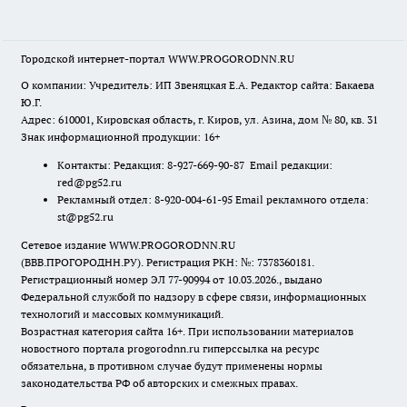
Городской интернет-портал WWW.PROGORODNN.RU
О компании: Учредитель: ИП Звеняцкая Е.А. Редактор сайта: Бакаева
Ю.Г.
Адрес: 610001, Кировская область, г. Киров, ул. Азина, дом № 80, кв. 31
Знак информационной продукции: 16+
Контакты: Редакция: 8-927-669-90-87 Email редакции:
red@pg52.ru
Рекламный отдел: 8-920-004-61-95 Email рекламного отдела:
st@pg52.ru
Сетевое издание WWW.PROGORODNN.RU
(ВВВ.ПРОГОРОДНН.РУ). Регистрация РКН: №: 7378360181.
Регистрационный номер ЭЛ 77-90994 от 10.03.2026., выдано
Федеральной службой по надзору в сфере связи, информационных
технологий и массовых коммуникаций.
Возрастная категория сайта 16+. При использовании материалов
новостного портала progorodnn.ru гиперссылка на ресурс
обязательна
,
в противном случае будут применены нормы
законодательства РФ об авторских и смежных правах.