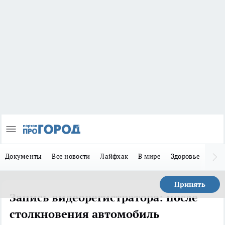
Документы
Все новости
Лайфхак
В мире
Здоровье
Зака
Принять
Запись видеорегистратора: после
столкновения автомобиль