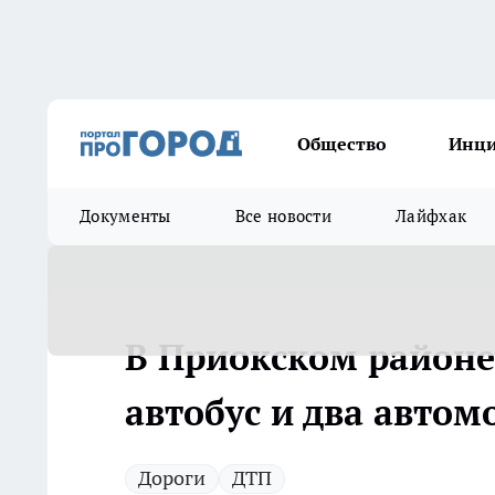
Общество
Инц
Документы
Все новости
Лайфхак
В Приокском районе
автобус и два автом
Дороги
ДТП