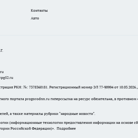
Контакты
Авто
Г.
.ru
@pg52.ru
я РКН: №: 7378360181. Регистрационный номер ЭЛ 77-90994 от 10.03.2026., 
тного портала progorodnn.ru гиперссылка на ресурс обязательна
,
в противном 
елей, а также материалы рубрики "народные новости".
гии (информационные технологии предоставления информации на основе сбор
итории Российской Федерации)».
Подробнее