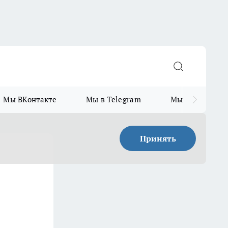
Мы ВКонтакте
Мы в Telegram
Мы в MAX
Принять