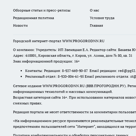
Обзорные статьи и пресс-релизы
О нас
Редакционная политика
Условия труда
Новости
Главная
Городской интернет-портал WWW.PROGORODNN.RU
О компании: Учредитель: ИП Звеняцкая Е.А. Редактор сайта: Бакаева Ю.
Адрес: 610001, Кировская область, г. Киров, ул. Азина, дом № 80, кв. 31
Знак информационной продукции: 16+
Контакты: Редакция: 8-927-669-90-87 Email редакции: red@pg52
Рекламный отдел: 8-920-004-61-95 Email рекламного отдела: st
Сетевое издание WWW.PROGORODNN.RU (ВВВ.ПРОГОРОДНН.РУ). Регистраци
информационных технологий и массовых коммуникаций.
Возрастная категория сайта 16+. При использовании материалов новос
смежных правах.
Редакция портала не несет ответственности за комментарии пользоват
«На информационном ресурсе применяются рекомендательные техноло
предпочтениям пользователей сети "Интернет", находящихся на терр
Политика конфиденциальности и обработки персональных данных