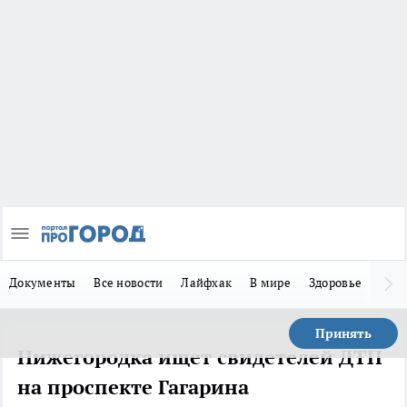
Документы
Все новости
Лайфхак
В мире
Здоровье
Зака
Принять
Нижегородка ищет свидетелей ДТП
на проспекте Гагарина