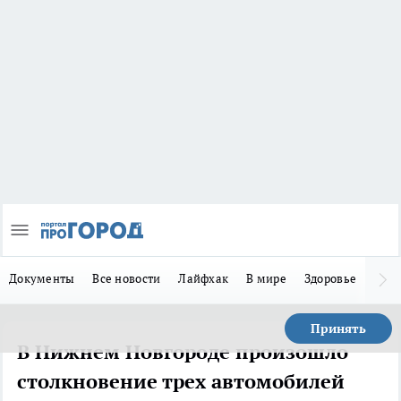
Документы
Все новости
Лайфхак
В мире
Здоровье
Зака
Принять
В Нижнем Новгороде произошло
столкновение трех автомобилей