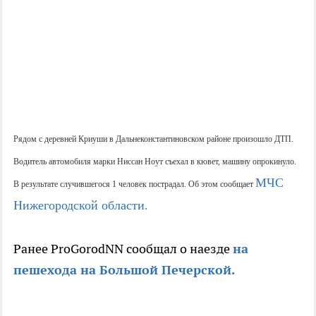
Рядом с деревней Криуши в Дальнеконстантиновском районе произошло ДТП.
Водитель автомобиля марки Ниссан Ноут съехал в кювет, машину опрокинуло.
МЧС
В результате случившегося 1 человек пострадал. Об этом сообщает
Нижегородской области.
Ранее ProGorodNN сообщал о наезде
на
пешехода на Большой Печерской.