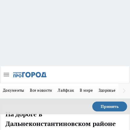
Документы
Все новости
Лайфхак
В мире
Здоровье
Зака
Принять
На дороге в
Дальнеконстантиновском районе