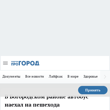
Документы
Все новости
Лайфхак
В мире
Здоровье
Зака
Принять
В Богородском районе автобус
наехал на пешехода