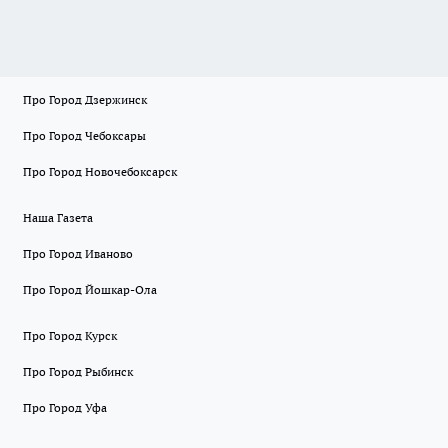
Про Город Дзержинск
Про Город Чебоксары
Про Город Новочебоксарск
Наша Газета
Про Город Иваново
Про Город Йошкар-Ола
Про Город Курск
Про Город Рыбинск
Про Город Уфа