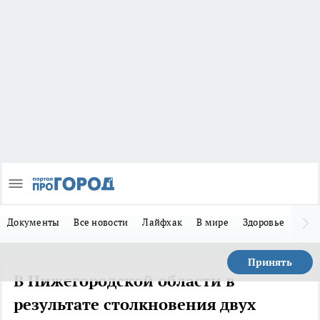
Документы
Все новости
Лайфхак
В мире
Здоровье
Зака
Принять
В Нижегородской области в
результате столкновения двух