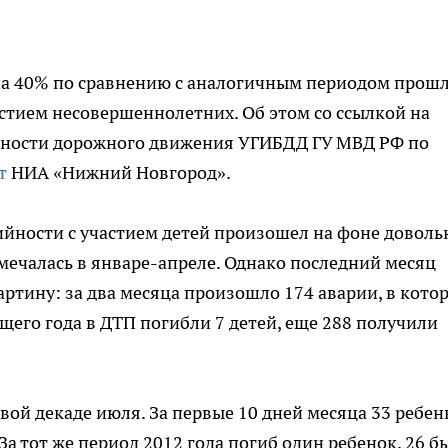
на 40% по сравнению с аналогичным периодом прош
астием несовершеннолетних. Об этом со ссылкой на
сности дорожного движения УГИБДД ГУ МВД РФ по
т
НИА «Нижний Новгород».
йности с участием детей произошел на фоне доволь
мечалась в январе-апреле. Однако последний месяц
артину: за два месяца произошло 174 аварии, в кото
ущего года в ДТП погибли 7 детей, еще 288 получили
вой декаде июля. За первые 10 дней месяца 33 ребен
За тот же период 2012 года погиб один ребенок, 26 б