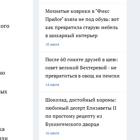
Мохнатые коврики в "Фикс
Прайсе" взяла не под обувь: вот
лого
как превратила старую мебель
в шикарный интерьер
10 июля
После 60 гоните друзей в шею:
совет великой Бехтеревой - не
но
превратиться в овощ на пенсии
14 июля
рых
Шоколад, достойный короны:
любимый десерт Елизаветы II
по простому рецепту из
Букингемского дворца
ка
16 июля
ыли