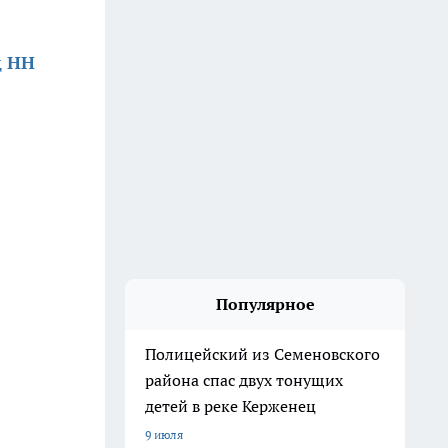
д НН
Популярное
Полицейский из Семеновского
района спас двух тонущих
детей в реке Керженец
9 июля