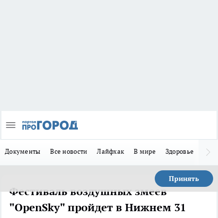
Документы
Все новости
Лайфхак
В мире
Здоровье
Зака
Принять
Фестиваль воздушных змеев
"OpenSky" пройдет в Нижнем 31