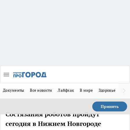
Документы
Все новости
Лайфхак
В мире
Здоровье
Зака
Принять
Состязания роботов пройдут
сегодня в Нижнем Новгороде