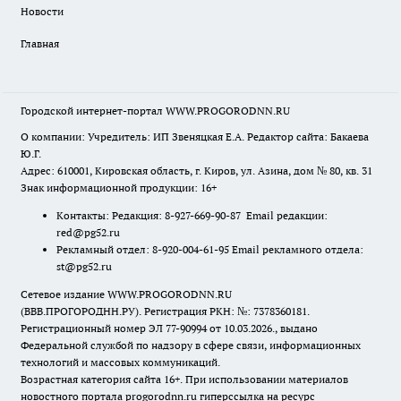
Новости
Главная
Городской интернет-портал WWW.PROGORODNN.RU
О компании: Учредитель: ИП Звеняцкая Е.А. Редактор сайта: Бакаева
Ю.Г.
Адрес: 610001, Кировская область, г. Киров, ул. Азина, дом № 80, кв. 31
Знак информационной продукции: 16+
Контакты: Редакция: 8-927-669-90-87 Email редакции:
red@pg52.ru
Рекламный отдел: 8-920-004-61-95 Email рекламного отдела:
st@pg52.ru
Сетевое издание WWW.PROGORODNN.RU
(ВВВ.ПРОГОРОДНН.РУ). Регистрация РКН: №: 7378360181.
Регистрационный номер ЭЛ 77-90994 от 10.03.2026., выдано
Федеральной службой по надзору в сфере связи, информационных
технологий и массовых коммуникаций.
Возрастная категория сайта 16+. При использовании материалов
новостного портала progorodnn.ru гиперссылка на ресурс