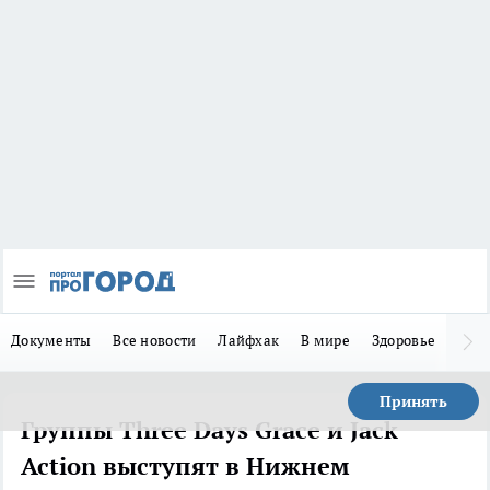
Документы
Все новости
Лайфхак
В мире
Здоровье
Зака
Принять
Группы Three Days Grace и Jack
Action выступят в Нижнем