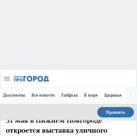
Документы
Все новости
Лайфхак
В мире
Здоровье
Зака
Принять
31 мая в Нижнем Новгороде
откроется выставка уличного