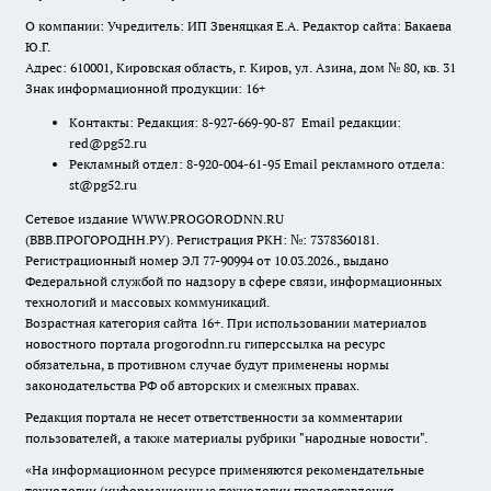
О компании: Учредитель: ИП Звеняцкая Е.А. Редактор сайта: Бакаева
Ю.Г.
Адрес: 610001, Кировская область, г. Киров, ул. Азина, дом № 80, кв. 31
Знак информационной продукции: 16+
Контакты: Редакция: 8-927-669-90-87 Email редакции:
red@pg52.ru
Рекламный отдел: 8-920-004-61-95 Email рекламного отдела:
st@pg52.ru
Сетевое издание WWW.PROGORODNN.RU
(ВВВ.ПРОГОРОДНН.РУ). Регистрация РКН: №: 7378360181.
Регистрационный номер ЭЛ 77-90994 от 10.03.2026., выдано
Федеральной службой по надзору в сфере связи, информационных
технологий и массовых коммуникаций.
Возрастная категория сайта 16+. При использовании материалов
новостного портала progorodnn.ru гиперссылка на ресурс
обязательна
,
в противном случае будут применены нормы
законодательства РФ об авторских и смежных правах.
Редакция портала не несет ответственности за комментарии
пользователей, а также материалы рубрики "народные новости".
«На информационном ресурсе применяются рекомендательные
технологии (информационные технологии предоставления