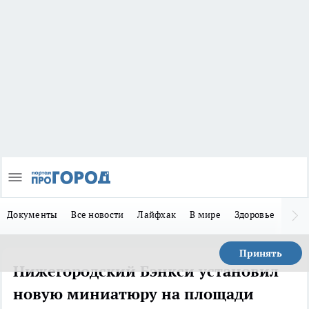
Документы
Все новости
Лайфхак
В мире
Здоровье
Зака
Принять
Нижегородский Бэнкси установил
новую миниатюру на площади