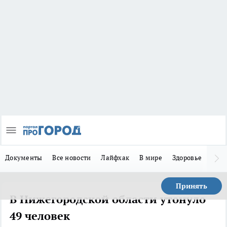
Документы
Все новости
Лайфхак
В мире
Здоровье
Зака
Принять
В Нижегородской области утонуло
49 человек