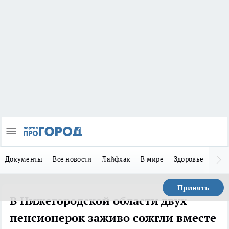
Документы
Все новости
Лайфхак
В мире
Здоровье
Зака
Принять
В Нижегородской области двух
пенсионерок заживо сожгли вместе