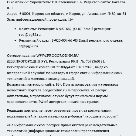
О компании: Учредитель: ИП Звеняцкая Е.А. Редактор сайта: Бакаева
Ю.Г.
Адрес: 610001, Кировская область, г. Киров, ул. Азина, дом № 80, кв. 31
Знак информационной продукции: 16+
Контакты: Редакция: 8-927-669-90-87 Email редакции:
red@pg52.ru
Рекламный отдел: 8-920-004-61-95 Email рекламного отдела:
st@pg52.ru
Сетевое издание WWW.PROGORODNN.RU
(ВВВ.ПРОГОРОДНН.РУ). Регистрация РКН: №: 7378360181.
Регистрационный номер ЭЛ 77-90994 от 10.03.2026., выдано
Федеральной службой по надзору в сфере связи, информационных
технологий и массовых коммуникаций.
Возрастная категория сайта 16+. При использовании материалов
новостного портала progorodnn.ru гиперссылка на ресурс
обязательна
,
в противном случае будут применены нормы
законодательства РФ об авторских и смежных правах.
Редакция портала не несет ответственности за комментарии
пользователей, а также материалы рубрики "народные новости".
«На информационном ресурсе применяются рекомендательные
технологии (информационные технологии предоставления