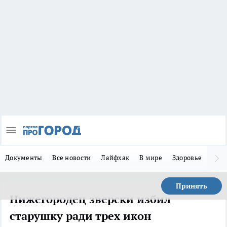
Документы
Все новости
Лайфхак
В мире
Здоровье
Зака
Принять
Нижегородец зверски избил
старушку ради трех икон