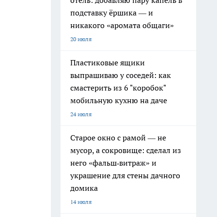
отель: добавляю пару капель в
подставку ёршика — и
никакого «аромата общаги»
20 июля
Пластиковые ящики
выпрашиваю у соседей: как
смастерить из 6 "коробок"
мобильную кухню на даче
24 июля
Старое окно с рамой — не
мусор, а сокровище: сделал из
него «фальш‑витраж» и
украшение для стены дачного
домика
14 июля