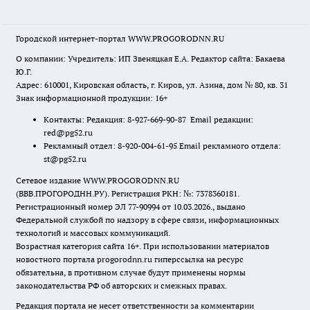
Городской интернет-портал WWW.PROGORODNN.RU
О компании: Учредитель: ИП Звеняцкая Е.А. Редактор сайта: Бакаева
Ю.Г.
Адрес: 610001, Кировская область, г. Киров, ул. Азина, дом № 80, кв. 31
Знак информационной продукции: 16+
Контакты: Редакция: 8-927-669-90-87 Email редакции:
red@pg52.ru
Рекламный отдел: 8-920-004-61-95 Email рекламного отдела:
st@pg52.ru
Сетевое издание WWW.PROGORODNN.RU
(ВВВ.ПРОГОРОДНН.РУ). Регистрация РКН: №: 7378360181.
Регистрационный номер ЭЛ 77-90994 от 10.03.2026., выдано
Федеральной службой по надзору в сфере связи, информационных
технологий и массовых коммуникаций.
Возрастная категория сайта 16+. При использовании материалов
новостного портала progorodnn.ru гиперссылка на ресурс
обязательна
,
в противном случае будут применены нормы
законодательства РФ об авторских и смежных правах.
Редакция портала не несет ответственности за комментарии