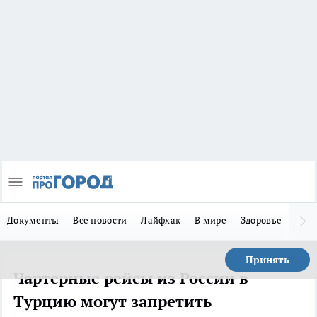
Документы
Все новости
Лайфхак
В мире
Здоровье
Зака
Принять
Чартерные рейсы из России в
Турцию могут запретить