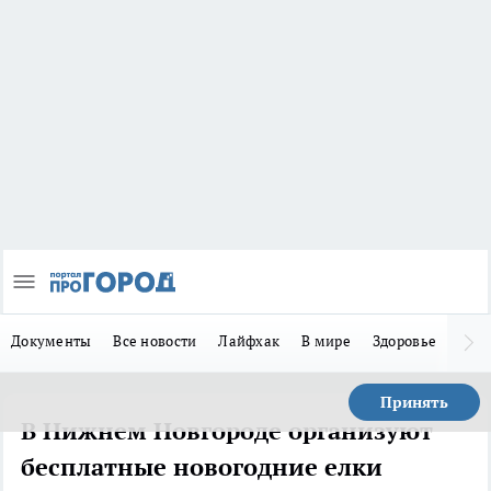
Документы
Все новости
Лайфхак
В мире
Здоровье
Зака
Принять
В Нижнем Новгороде организуют
бесплатные новогодние елки