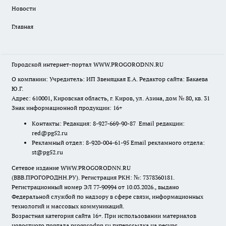
Новости
Главная
Городской интернет-портал WWW.PROGORODNN.RU
О компании: Учредитель: ИП Звеняцкая Е.А. Редактор сайта: Бакаева
Ю.Г.
Адрес: 610001, Кировская область, г. Киров, ул. Азина, дом № 80, кв. 31
Знак информационной продукции: 16+
Контакты: Редакция: 8-927-669-90-87 Email редакции:
red@pg52.ru
Рекламный отдел: 8-920-004-61-95 Email рекламного отдела:
st@pg52.ru
Сетевое издание WWW.PROGORODNN.RU
(ВВВ.ПРОГОРОДНН.РУ). Регистрация РКН: №: 7378360181.
Регистрационный номер ЭЛ 77-90994 от 10.03.2026., выдано
Федеральной службой по надзору в сфере связи, информационных
технологий и массовых коммуникаций.
Возрастная категория сайта 16+. При использовании материалов
новостного портала progorodnn.ru гиперссылка на ресурс