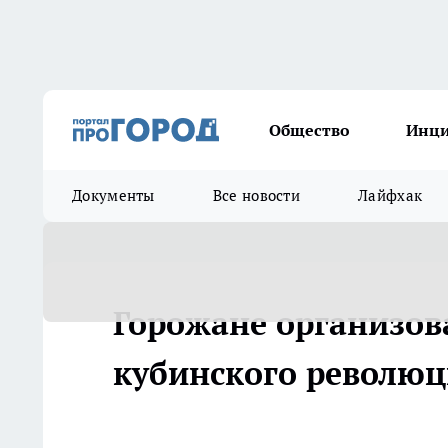
Общество
Инц
Документы
Все новости
Лайфхак
Горожане организова
кубинского револю