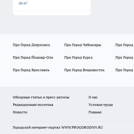
04:47
Про Город Дзержинск
Про Город Чебоксары
Про Город
Про Город Йошкар-Ола
Про Город Курск
Про Город
Про Город Ярославль
Про Город Владивосток
Про Город
Обзорные статьи и пресс-релизы
О нас
Редакционная политика
Условия труда
Новости
Главная
Городской интернет-портал WWW.PROGORODNN.RU