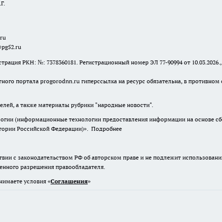
Г.
.ru
@pg52.ru
я РКН: №: 7378360181. Регистрационный номер ЭЛ 77-90994 от 10.03.2026., 
тного портала progorodnn.ru гиперссылка на ресурс обязательна
,
в противном 
елей, а также материалы рубрики "народные новости".
гии (информационные технологии предоставления информации на основе сбор
итории Российской Федерации)».
Подробнее
твии с законодательством РФ об авторском праве и не подлежит использовани
менного разрешения правообладателя.
нимаете условия «
Cоглашения
»