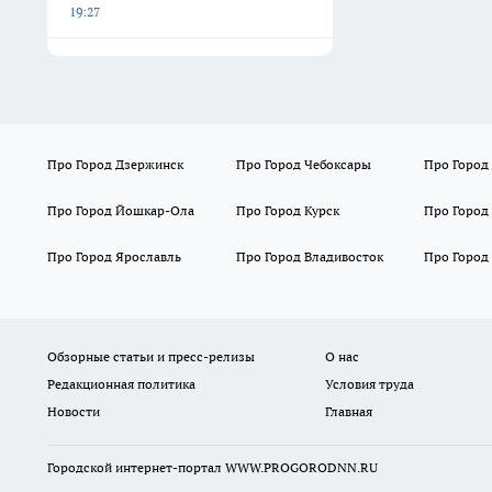
19:27
Про Город Дзержинск
Про Город Чебоксары
Про Город
Про Город Йошкар-Ола
Про Город Курск
Про Город
Про Город Ярославль
Про Город Владивосток
Про Город
Обзорные статьи и пресс-релизы
О нас
Редакционная политика
Условия труда
Новости
Главная
Городской интернет-портал WWW.PROGORODNN.RU