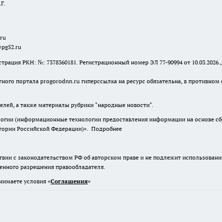
Г.
.ru
@pg52.ru
я РКН: №: 7378360181. Регистрационный номер ЭЛ 77-90994 от 10.03.2026., 
тного портала progorodnn.ru гиперссылка на ресурс обязательна
,
в противном 
елей, а также материалы рубрики "народные новости".
гии (информационные технологии предоставления информации на основе сбор
итории Российской Федерации)».
Подробнее
твии с законодательством РФ об авторском праве и не подлежит использовани
менного разрешения правообладателя.
нимаете условия «
Cоглашения
»