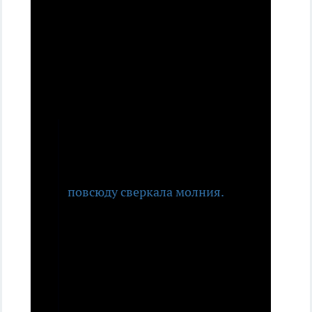
автомобили", - рассказал нижегородец.
Еще одна местная жительница Мария
Иванова рассказала о самом моменте
урагана.
"За всю жизнь я не помню
такой грозы. Я безумно
испугалась. Гремел гром,
повсюду сверкала молния.
Где-то на улице что-то
шумело, падали деревья,
срывало крыши. Как будто
фильм-катастрофа в
реальности", - поделилась