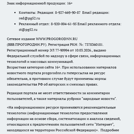
Знак информационной продукции: 16+
Контакты: Редакция: 8-927-669-90-87 Email редакции:
red@pg52.ru
Рекламный отдел: 8-920-004-61-95 Email рекламного отдела:
st@pg52.ru
Сетевое издание WWW.PROGORODNN.RU
(ВВВ.ПРОГОРОДНН.РУ). Регистрация РКН: №: 7378360181.
Регистрационный номер ЭЛ 77-90994 от 10.03.2026., выдано
Федеральной службой по надзору в сфере связи, информационных
технологий и массовых коммуникаций.
Возрастная категория сайта 16+. При использовании материалов
новостного портала progorodnn.ru гиперссылка на ресурс
обязательна
,
в противном случае будут применены нормы
законодательства РФ об авторских и смежных правах.
Редакция портала не несет ответственности за комментарии
пользователей, а также материалы рубрики "народные новости".
«На информационном ресурсе применяются рекомендательные
технологии (информационные технологии предоставления
информации на основе сбора, систематизации и анализа сведений,
относящихся к предпочтениям пользователей сети "Интернет",
находящихся на территории Российской Федерации)».
Подробнее