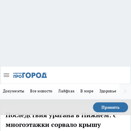
Документы
Все новости
Лайфхак
В мире
Здоровье
Зака
Принять
Последствия урагана в Нижнем: с
многоэтажки сорвало крышу