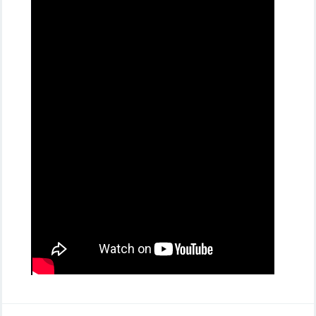
даже газели. Там образовалась
огромная пробка.
Фотография нижегородки Виктории
Олеговны
Фотография нижегородки Виктории Олеговны
Следите за развитием событий на
сайте
progorodnn.ru