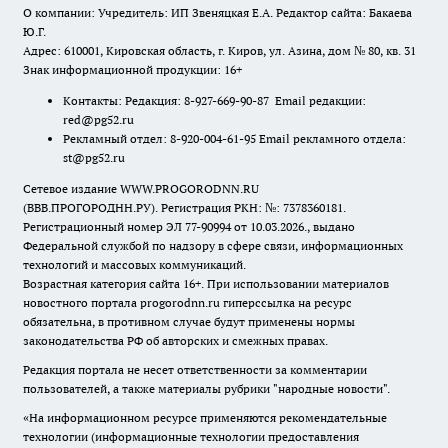
О компании: Учредитель: ИП Звеняцкая Е.А. Редактор сайта: Бакаева
Ю.Г.
Адрес: 610001, Кировская область, г. Киров, ул. Азина, дом № 80, кв. 31
Знак информационной продукции: 16+
Контакты: Редакция: 8-927-669-90-87 Email редакции:
red@pg52.ru
Рекламный отдел: 8-920-004-61-95 Email рекламного отдела:
st@pg52.ru
Сетевое издание WWW.PROGORODNN.RU
(ВВВ.ПРОГОРОДНН.РУ). Регистрация РКН: №: 7378360181.
Регистрационный номер ЭЛ 77-90994 от 10.03.2026., выдано
Федеральной службой по надзору в сфере связи, информационных
технологий и массовых коммуникаций.
Возрастная категория сайта 16+. При использовании материалов
новостного портала progorodnn.ru гиперссылка на ресурс
обязательна
,
в противном случае будут применены нормы
законодательства РФ об авторских и смежных правах.
Редакция портала не несет ответственности за комментарии
пользователей, а также материалы рубрики "народные новости".
«На информационном ресурсе применяются рекомендательные
технологии (информационные технологии предоставления