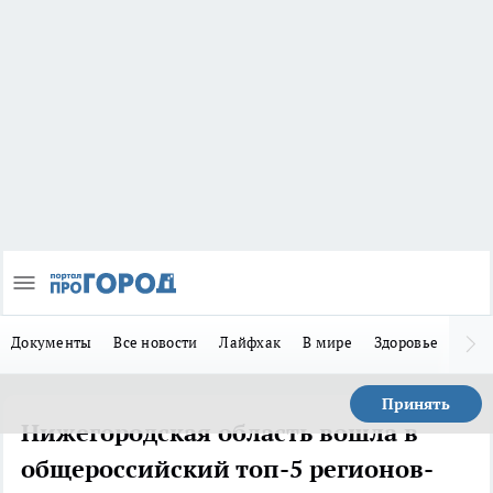
Документы
Все новости
Лайфхак
В мире
Здоровье
Зака
Принять
Нижегородская область вошла в
общероссийский топ-5 регионов-