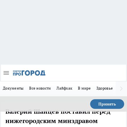
Документы
Все новости
Лайфхак
В мире
Здоровье
Зака
Принять
Валерий Шанцев поставил перед
нижегородским минздравом