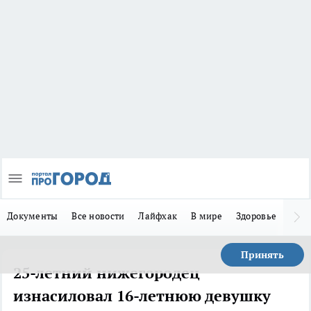
Документы
Все новости
Лайфхак
В мире
Здоровье
Зака
Принять
25-летний нижегородец
изнасиловал 16-летнюю девушку