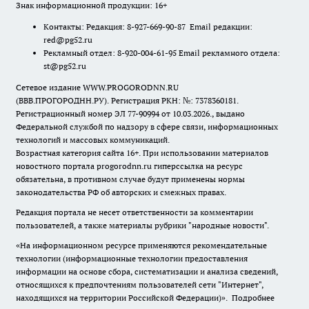
Знак информационной продукции: 16+
Контакты: Редакция: 8-927-669-90-87 Email редакции:
red@pg52.ru
Рекламный отдел: 8-920-004-61-95 Email рекламного отдела:
st@pg52.ru
Сетевое издание WWW.PROGORODNN.RU
(ВВВ.ПРОГОРОДНН.РУ). Регистрация РКН: №: 7378360181.
Регистрационный номер ЭЛ 77-90994 от 10.03.2026., выдано
Федеральной службой по надзору в сфере связи, информационных
технологий и массовых коммуникаций.
Возрастная категория сайта 16+. При использовании материалов
новостного портала progorodnn.ru гиперссылка на ресурс
обязательна
,
в противном случае будут применены нормы
законодательства РФ об авторских и смежных правах.
Редакция портала не несет ответственности за комментарии
пользователей, а также материалы рубрики "народные новости".
«На информационном ресурсе применяются рекомендательные
технологии (информационные технологии предоставления
информации на основе сбора, систематизации и анализа сведений,
относящихся к предпочтениям пользователей сети "Интернет",
находящихся на территории Российской Федерации)».
Подробнее