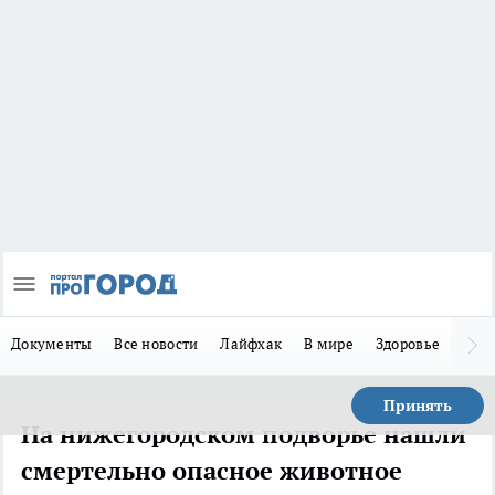
Документы
Все новости
Лайфхак
В мире
Здоровье
Зака
Принять
На нижегородском подворье нашли
смертельно опасное животное