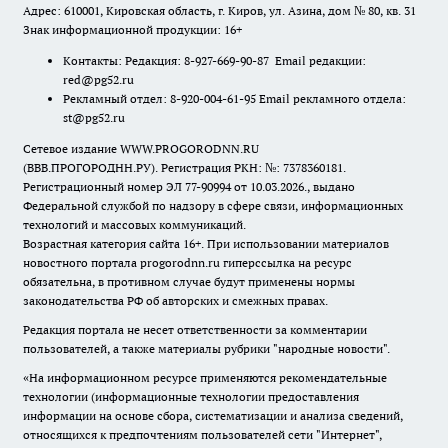
Адрес: 610001, Кировская область, г. Киров, ул. Азина, дом № 80, кв. 31
Знак информационной продукции: 16+
Контакты: Редакция: 8-927-669-90-87 Email редакции:
red@pg52.ru
Рекламный отдел: 8-920-004-61-95 Email рекламного отдела:
st@pg52.ru
Сетевое издание WWW.PROGORODNN.RU
(ВВВ.ПРОГОРОДНН.РУ). Регистрация РКН: №: 7378360181.
Регистрационный номер ЭЛ 77-90994 от 10.03.2026., выдано
Федеральной службой по надзору в сфере связи, информационных
технологий и массовых коммуникаций.
Возрастная категория сайта 16+. При использовании материалов
новостного портала progorodnn.ru гиперссылка на ресурс
обязательна
,
в противном случае будут применены нормы
законодательства РФ об авторских и смежных правах.
Редакция портала не несет ответственности за комментарии
пользователей, а также материалы рубрики "народные новости".
«На информационном ресурсе применяются рекомендательные
технологии (информационные технологии предоставления
информации на основе сбора, систематизации и анализа сведений,
относящихся к предпочтениям пользователей сети "Интернет",