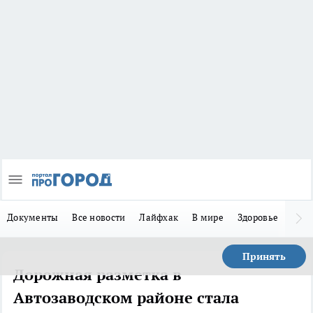
Документы
Все новости
Лайфхак
В мире
Здоровье
Зака
Принять
Дорожная разметка в
Автозаводском районе стала