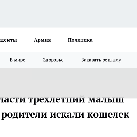
иденты
Армия
Политика
В мире
Здоровье
Заказать рекламу
ласти трехлетний малыш
 родители искали кошелек