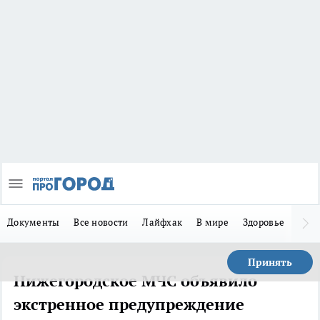
Документы
Все новости
Лайфхак
В мире
Здоровье
Зака
Принять
Нижегородское МЧС объявило
экстренное предупреждение