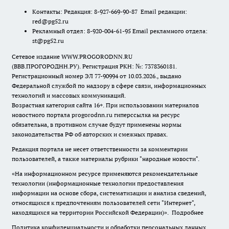
Контакты: Редакция: 8-927-669-90-87 Email редакции:
red@pg52.ru
Рекламный отдел: 8-920-004-61-95 Email рекламного отдела:
st@pg52.ru
Сетевое издание WWW.PROGORODNN.RU
(ВВВ.ПРОГОРОДНН.РУ). Регистрация РКН: №: 7378360181.
Регистрационный номер ЭЛ 77-90994 от 10.03.2026., выдано
Федеральной службой по надзору в сфере связи, информационных
технологий и массовых коммуникаций.
Возрастная категория сайта 16+. При использовании материалов
новостного портала progorodnn.ru гиперссылка на ресурс
обязательна
,
в противном случае будут применены нормы
законодательства РФ об авторских и смежных правах.
Редакция портала не несет ответственности за комментарии
пользователей, а также материалы рубрики "народные новости".
«На информационном ресурсе применяются рекомендательные
технологии (информационные технологии предоставления
информации на основе сбора, систематизации и анализа сведений,
относящихся к предпочтениям пользователей сети "Интернет",
находящихся на территории Российской Федерации)».
Подробнее
Политика конфиденциальности и обработки персональных данных