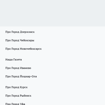
Про Город Дзержинск
Про Город Чебоксары
Про Город Новочебоксарск
Наша Газета
Про Город Иваново
Про Город Йошкар-Ола
Про Город Курск
Про Город Рыбинск
Про Город Уфа