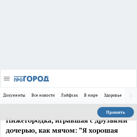
Документы
Все новости
Лайфхак
В мире
Здоровье
Зака
Принять
Нижегородка, игравшая с друзьями
дочерью, как мячом: "Я хорошая