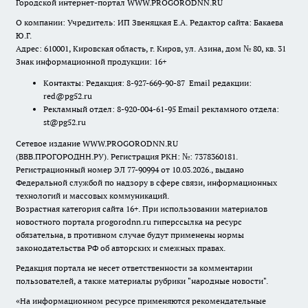
Городской интернет-портал WWW.PROGORODNN.RU
О компании: Учредитель: ИП Звеняцкая Е.А. Редактор сайта: Бакаева
Ю.Г.
Адрес: 610001, Кировская область, г. Киров, ул. Азина, дом № 80, кв. 31
Знак информационной продукции: 16+
Контакты: Редакция: 8-927-669-90-87 Email редакции:
red@pg52.ru
Рекламный отдел: 8-920-004-61-95 Email рекламного отдела:
st@pg52.ru
Сетевое издание WWW.PROGORODNN.RU
(ВВВ.ПРОГОРОДНН.РУ). Регистрация РКН: №: 7378360181.
Регистрационный номер ЭЛ 77-90994 от 10.03.2026., выдано
Федеральной службой по надзору в сфере связи, информационных
технологий и массовых коммуникаций.
Возрастная категория сайта 16+. При использовании материалов
новостного портала progorodnn.ru гиперссылка на ресурс
обязательна
,
в противном случае будут применены нормы
законодательства РФ об авторских и смежных правах.
Редакция портала не несет ответственности за комментарии
пользователей, а также материалы рубрики "народные новости".
«На информационном ресурсе применяются рекомендательные