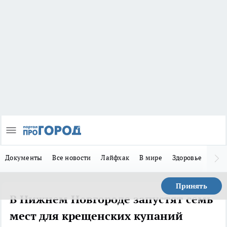
Документы
Все новости
Лайфхак
В мире
Здоровье
Зака
Принять
В Нижнем Новгороде запустят семь
мест для крещенских купаний