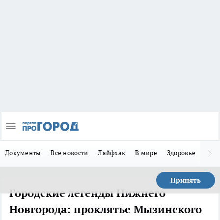
Документы
Все новости
Лайфхак
В мире
Здоровье
Зака
Принять
Городские легенды Нижнего
Новгорода: проклятье Мызинского