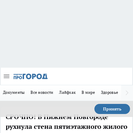
Документы
Все новости
Лайфхак
В мире
Здоровье
Зака
Принять
СРОЧНО! В Нижнем Новгороде
рухнула стена пятиэтажного жилого