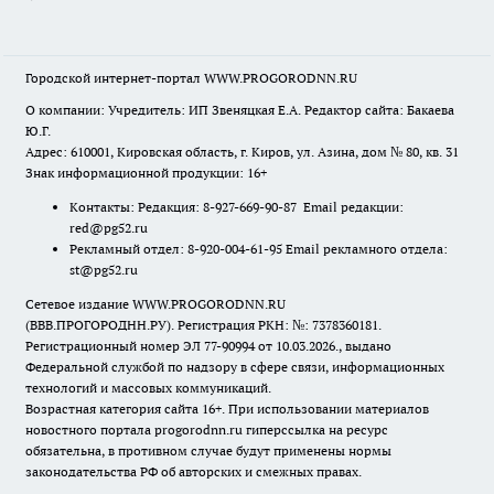
Городской интернет-портал WWW.PROGORODNN.RU
О компании: Учредитель: ИП Звеняцкая Е.А. Редактор сайта: Бакаева
Ю.Г.
Адрес: 610001, Кировская область, г. Киров, ул. Азина, дом № 80, кв. 31
Знак информационной продукции: 16+
Контакты: Редакция: 8-927-669-90-87 Email редакции:
red@pg52.ru
Рекламный отдел: 8-920-004-61-95 Email рекламного отдела:
st@pg52.ru
Сетевое издание WWW.PROGORODNN.RU
(ВВВ.ПРОГОРОДНН.РУ). Регистрация РКН: №: 7378360181.
Регистрационный номер ЭЛ 77-90994 от 10.03.2026., выдано
Федеральной службой по надзору в сфере связи, информационных
технологий и массовых коммуникаций.
Возрастная категория сайта 16+. При использовании материалов
новостного портала progorodnn.ru гиперссылка на ресурс
обязательна
,
в противном случае будут применены нормы
законодательства РФ об авторских и смежных правах.