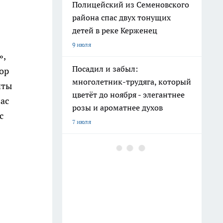
Полицейский из Семеновского
района спас двух тонущих
детей в реке Керженец
9 июля
»,
Посадил и забыл:
пор
многолетник-трудяга, который
нты
цветёт до ноября - элегантнее
вас
розы и ароматнее духов
с
7 июля
Мохнатые коврики в "Фикс
Прайсе" взяла не под обувь: вот
как превратила старую мебель
в шикарный интерьер
10 июля