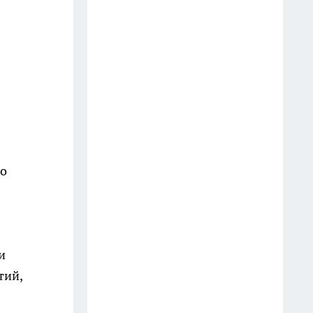
После 60 гоните друзей в шею:
совет великой Бехтеревой - не
превратиться в овощ на пенсии
14 июля
Гигант с нежной душой: как
создать белоснежную стену
цветов, от которой
невозможно отвести взгляд
13 июля
го
Шоколад, достойный короны:
любимый десерт Елизаветы II
по простому рецепту из
Букингемского дворца
и
тий,
16 июля
Эксперты назвали отличный