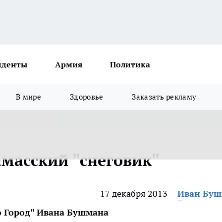
иденты
Армия
Политика
В мире
Здоровье
Заказать рекламу
амасский "снеговик"
17 декабря 2013
Иван Бу
ro Город" Ивана Бушмана