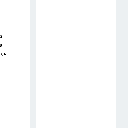
растворимый кофе: беру по 3
банки себе, на подарок и в
офис – проверенное качество
13 июля
а
6 опасных деревьев, которые
в
Мичурин называл запретными
ода.
для участков — а мы упрямо
продолжаем их сажать
12 июля
Старые простыни - сокровище
для хозяйки: как превратить
хлопковую ветошь в уютный
бисквитный плед
19 июля