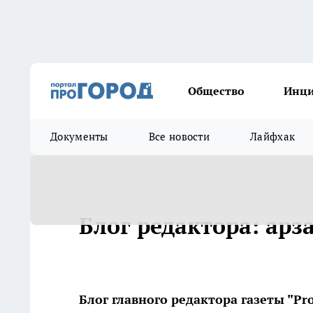
Общество
Инц
Документы
Все новости
Лайфхак
Блог редактора: арз
Блог главного редактора газеты "P