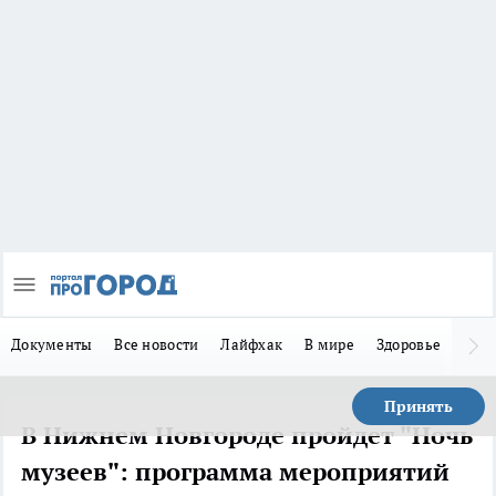
Документы
Все новости
Лайфхак
В мире
Здоровье
Зака
Принять
В Нижнем Новгороде пройдет "Ночь
музеев": программа мероприятий