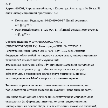
Ю.Г.
Адрес: 610001, Кировская область, г. Киров, ул. Азина, дом № 80, кв. 31
Знак информационной продукции: 16+
Контакты: Редакция: 8-927-669-90-87 Email редакции:
red@pg52.ru
Рекламный отдел: 8-920-004-61-95 Email рекламного отдела:
st@pg52.ru
Сетевое издание WWW.PROGORODNN.RU
(ВВВ.ПРОГОРОДНН.РУ). Регистрация РКН: №: 7378360181.
Регистрационный номер ЭЛ 77-90994 от 10.03.2026., выдано
Федеральной службой по надзору в сфере связи, информационных
технологий и массовых коммуникаций.
Возрастная категория сайта 16+. При использовании материалов
новостного портала progorodnn.ru гиперссылка на ресурс
обязательна
,
в противном случае будут применены нормы
законодательства РФ об авторских и смежных правах.
Редакция портала не несет ответственности за комментарии
пользователей, а также материалы рубрики "народные новости".
«На информационном ресурсе применяются рекомендательные
технологии (информационные технологии предоставления
информации на основе сбора, систематизации и анализа сведений,