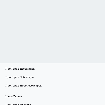
Про Город Дзержинск
Про Город Чебоксары
Про Город Новочебоксарск
Наша Газета
Про Город Иваново