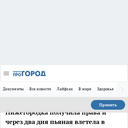
Документы
Все новости
Лайфхак
В мире
Здоровье
Зака
Принять
Нижегородка получила права и
через два дня пьяная влетела в