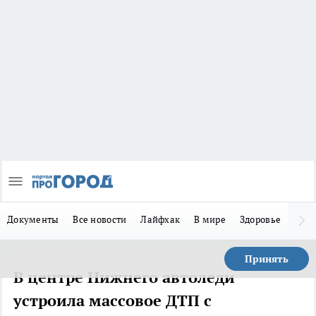
Документы
Все новости
Лайфхак
В мире
Здоровье
Зака
Принять
В центре Нижнего автоледи
устроила массовое ДТП с