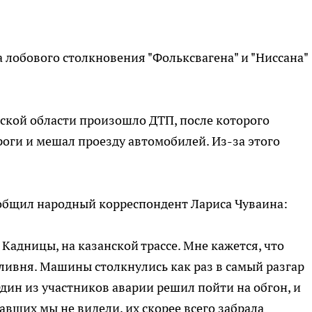
за лобового столкновения "Фольксвагена" и "Ниссана"
ской области произошло ДТП, после которого
роги и мешал проезду автомобилей. Из-за этого
общил народный корреспондент Лариса Чуваина:
Кадницы, на казанской трассе. Мне кажется, что
ливня. Машины столкнулись как раз в самый разгар
Один из участников аварии решил пойти на обгон, и
авших мы не видели, их скорее всего забрала