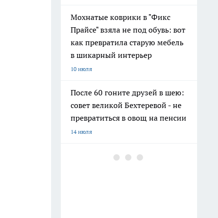
Мохнатые коврики в "Фикс
Прайсе" взяла не под обувь: вот
как превратила старую мебель
в шикарный интерьер
10 июля
После 60 гоните друзей в шею:
совет великой Бехтеревой - не
превратиться в овощ на пенсии
14 июля
Гигант с нежной душой: как
создать белоснежную стену
цветов, от которой
невозможно отвести взгляд
13 июля