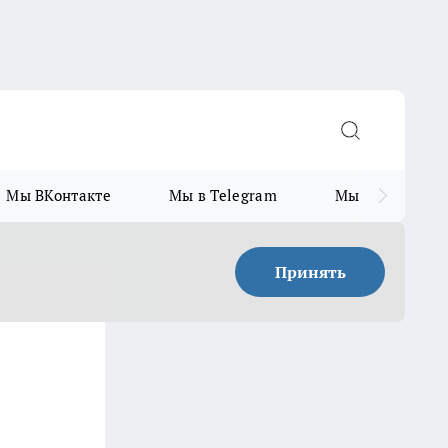
Мы ВКонтакте
Мы в Telegram
Мы в MAX
Принять