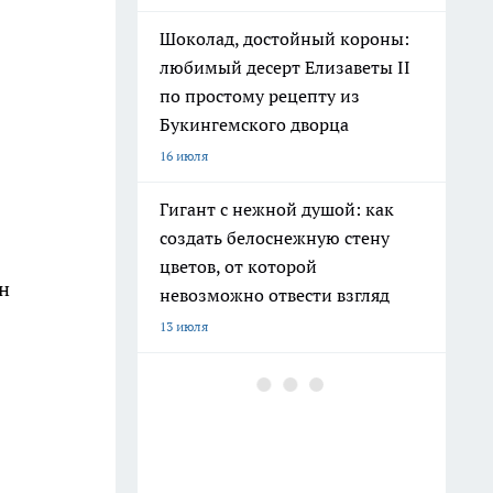
Шоколад, достойный короны:
любимый десерт Елизаветы II
по простому рецепту из
Букингемского дворца
16 июля
Гигант с нежной душой: как
создать белоснежную стену
цветов, от которой
он
невозможно отвести взгляд
13 июля
Эксперты назвали отличный
растворимый кофе: беру по 3
банки себе, на подарок и в
офис – проверенное качество