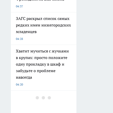
04:37
ЗАГС раскрыл список самых
редких имен нижегородских
младенцев
04:28
Хватит мучиться с жучками
в крупах: просто положите
одну прокладку в шкаф и
забудьте о проблеме
навсегда
04:20
Ураган в Нижнем
Новгороде, ДТП на трассе
М-12 и нарушения у