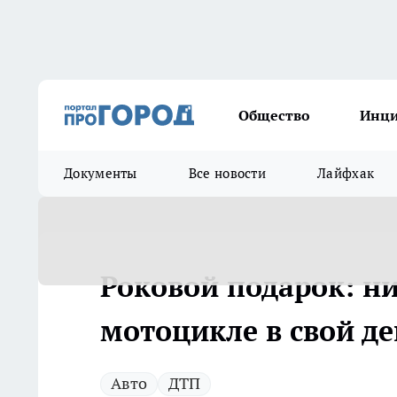
Общество
Инц
Документы
Все новости
Лайфхак
Роковой подарок: н
мотоцикле в свой д
Авто
ДТП