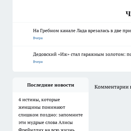
Ч
На Гребном канале Лада врезалась в две п
Вчера
Дедовский «Иж» стал гаражным золотом: п
Вчера
Последние новости
Комментарии н
4 истины, которые
женщины понимают
слишком поздно: запомните
эти мудрые слова Алисы
Фрейндлих на всю жизнь