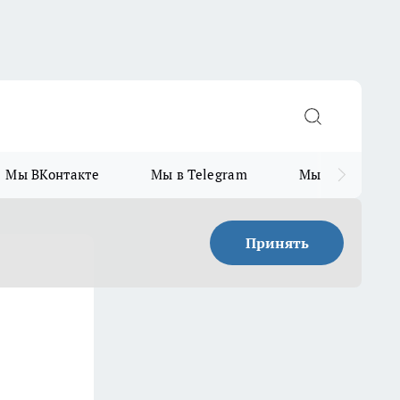
Мы ВКонтакте
Мы в Telegram
Мы в MAX
Принять