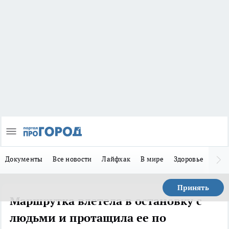
Документы
Все новости
Лайфхак
В мире
Здоровье
Зака
Принять
Маршрутка влетела в остановку с
людьми и протащила ее по