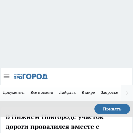
Документы
Все новости
Лайфхак
В мире
Здоровье
Зака
Принять
В Нижнем Новгороде участок
дороги провалился вместе с