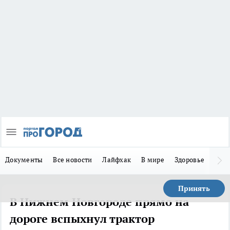
Документы
Все новости
Лайфхак
В мире
Здоровье
Зака
Принять
В Нижнем Новгороде прямо на
дороге вспыхнул трактор