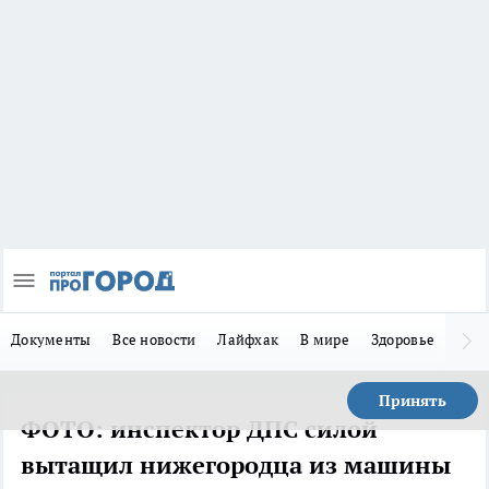
Документы
Все новости
Лайфхак
В мире
Здоровье
Зака
Принять
ФОТО: инспектор ДПС силой
вытащил нижегородца из машины