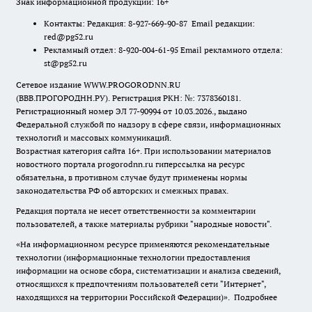
Знак информационной продукции: 16+
Контакты: Редакция: 8-927-669-90-87 Email редакции:
red@pg52.ru
Рекламный отдел: 8-920-004-61-95 Email рекламного отдела:
st@pg52.ru
Сетевое издание WWW.PROGORODNN.RU
(ВВВ.ПРОГОРОДНН.РУ). Регистрация РКН: №: 7378360181.
Регистрационный номер ЭЛ 77-90994 от 10.03.2026., выдано
Федеральной службой по надзору в сфере связи, информационных
технологий и массовых коммуникаций.
Возрастная категория сайта 16+. При использовании материалов
новостного портала progorodnn.ru гиперссылка на ресурс
обязательна
,
в противном случае будут применены нормы
законодательства РФ об авторских и смежных правах.
Редакция портала не несет ответственности за комментарии
пользователей, а также материалы рубрики "народные новости".
«На информационном ресурсе применяются рекомендательные
технологии (информационные технологии предоставления
информации на основе сбора, систематизации и анализа сведений,
относящихся к предпочтениям пользователей сети "Интернет",
находящихся на территории Российской Федерации)».
Подробнее